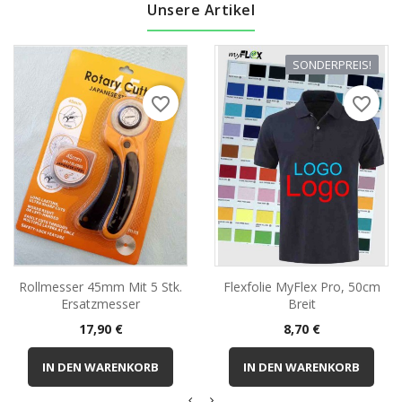
Unsere Artikel
SONDERPREIS!
favorite_border
favorite_border
Rollmesser 45mm Mit 5 Stk.
Flexfolie MyFlex Pro, 50cm
Ersatzmesser
Breit
Preis
Preis
17,90 €
8,70 €
IN DEN WARENKORB
IN DEN WARENKORB