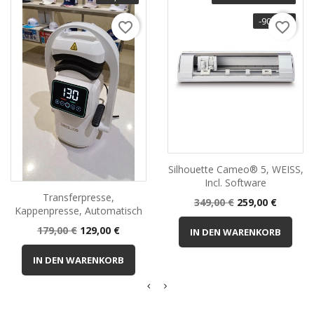
-90,00 €
favorite_border
favorite_border
Silhouette Cameo® 5, WEISS,
Incl. Software
Transferpresse,
Normalpreis
Preis
349,00 €
259,00 €
Kappenpresse, Automatisch
Normalpreis
Preis
179,00 €
129,00 €
IN DEN WARENKORB
IN DEN WARENKORB