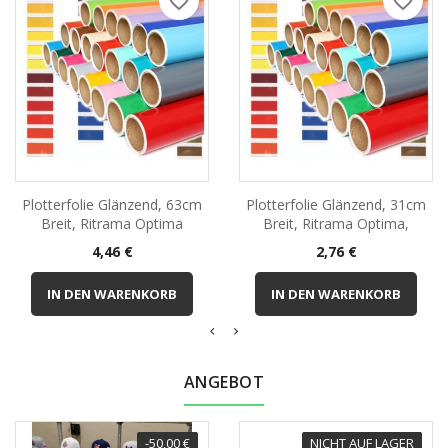
favorite_border
favorite_border
Plotterfolie Glänzend, 63cm
Plotterfolie Glänzend, 31cm
Breit, Ritrama Optima
Breit, Ritrama Optima,
Preis
Preis
4,46 €
2,76 €
IN DEN WARENKORB
IN DEN WARENKORB
ANGEBOT
-50,00 €
NICHT AUF LAGER
SONDERPREIS!