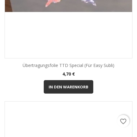
Übertragungsfolie TTD Special (für Easy Subli)
Preis
4,70 €
IN DEN WARENKORB
favorite_border