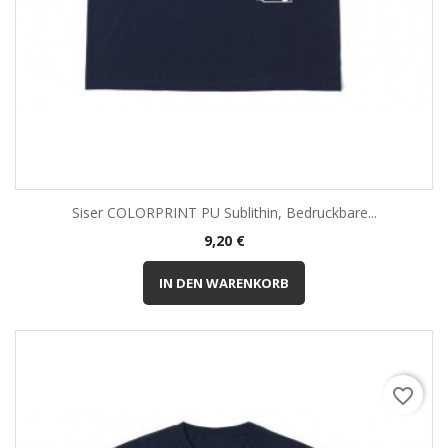
Siser COLORPRINT PU Sublithin, Bedruckbare...
Preis
9,20 €
IN DEN WARENKORB
favorite_border