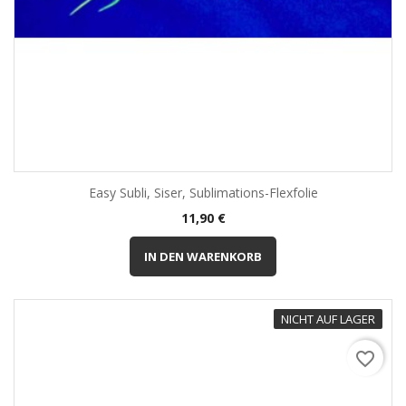
Easy Subli, Siser, Sublimations-Flexfolie
Preis
11,90 €
IN DEN WARENKORB
NICHT AUF LAGER
favorite_border