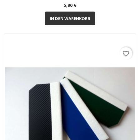
Preis
5,90 €
IN DEN WARENKORB
favorite_border