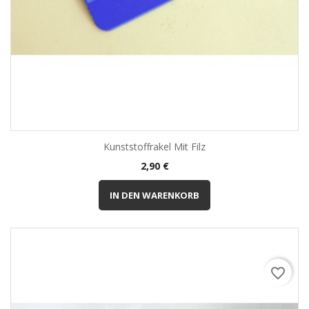
Kunststoffrakel Mit Filz
Preis
2,90 €
IN DEN WARENKORB
favorite_border