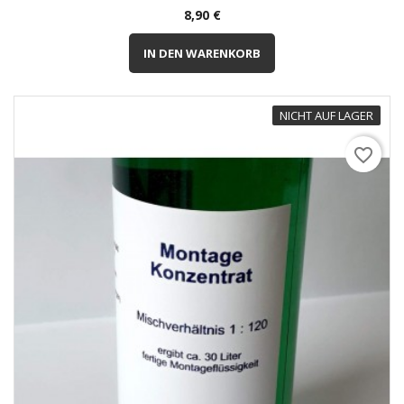
Preis
8,90 €
IN DEN WARENKORB
NICHT AUF LAGER
favorite_border