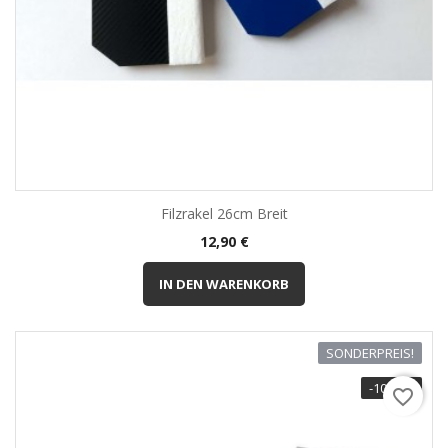
Filzrakel 26cm Breit
Preis
12,90 €
IN DEN WARENKORB
SONDERPREIS!
-10,00 €
favorite_border