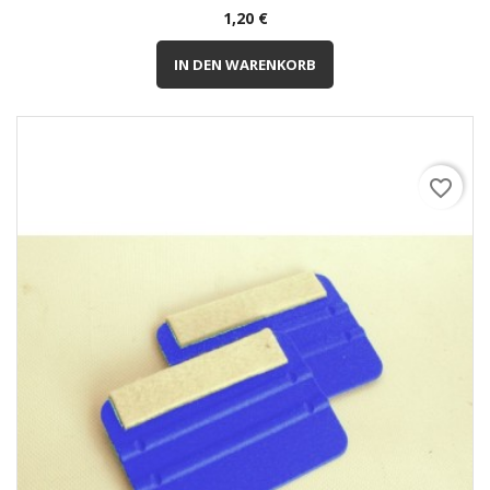
Preis
1,20 €
IN DEN WARENKORB
favorite_border