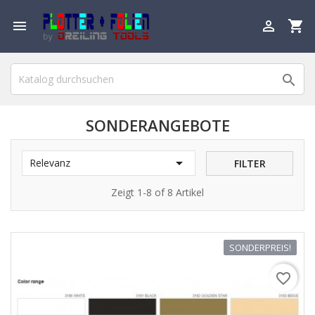

shopping_cart


SONDERANGEBOTE

Relevanz
FILTER
Zeigt 1-8 of 8 Artikel
SONDERPREIS!
favorite_border