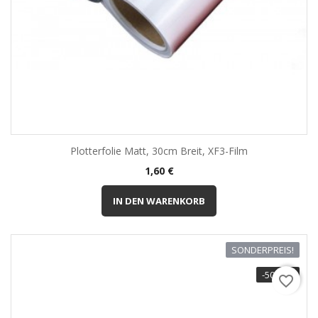
Plotterfolie Matt, 30cm Breit, XF3-Film
Preis
1,60 €
IN DEN WARENKORB
SONDERPREIS!
-50,00 €
favorite_border