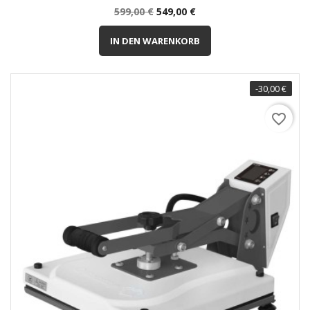
Normalpreis
Preis
599,00 €
549,00 €
IN DEN WARENKORB
-30,00 €
favorite_border