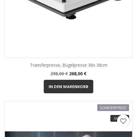
Transferpresse, Bügelpresse 38x 38cm
Normalpreis
Preis
298,00 €
268,00 €
IN DEN WARENKORB
SONDERPREIS!
-50,00 €
favorite_border