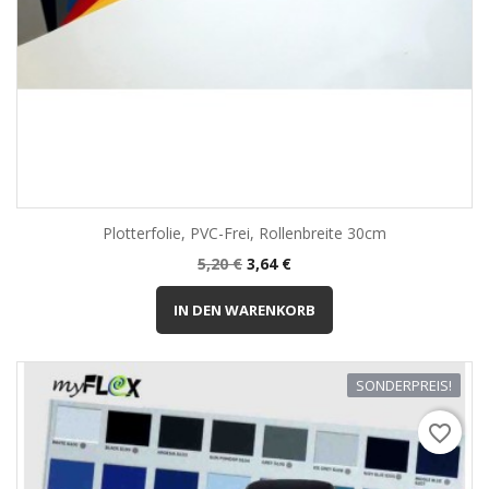
Plotterfolie, PVC-Frei, Rollenbreite 30cm
Normalpreis
Preis
5,20 €
3,64 €
IN DEN WARENKORB
SONDERPREIS!
favorite_border