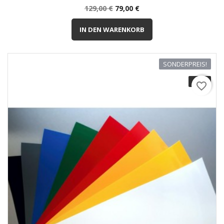
Normalpreis
Preis
129,00 €
79,00 €
IN DEN WARENKORB
SONDERPREIS!
-30%
favorite_border