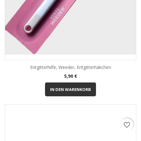
Entgitterhilfe, Weeder, Entgitterhäkchen
Preis
5,90 €
IN DEN WARENKORB
favorite_border