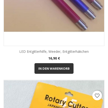
LED Entgitterhilfe, Weeder, Entgitterhäkchen
Preis
16,90 €
IN DEN WARENKORB
favorite_border