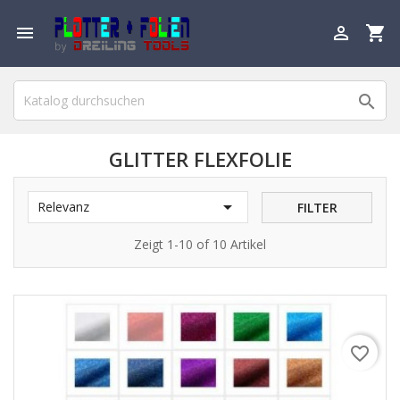

shopping_cart


GLITTER FLEXFOLIE

Relevanz
FILTER
Zeigt 1-10 of 10 Artikel
favorite_border