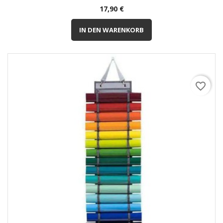
Preis
17,90 €
IN DEN WARENKORB
favorite_border