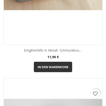
Entgitterhilfe In Metall- Schmuckbox,...
Preis
11,90 €
IN DEN WARENKORB
favorite_border