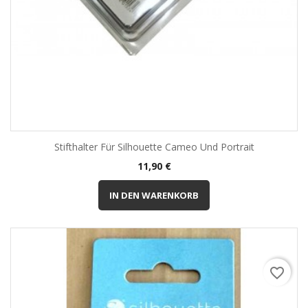
Stifthalter Für Silhouette Cameo Und Portrait
Preis
11,90 €
IN DEN WARENKORB
favorite_border