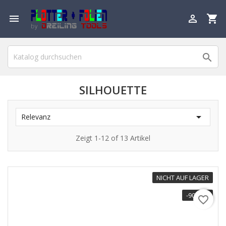

shopping_cart


SILHOUETTE

Relevanz
Zeigt 1-12 of 13 Artikel
NICHT AUF LAGER
SONDERPREIS!
-90,00 €
favorite_border