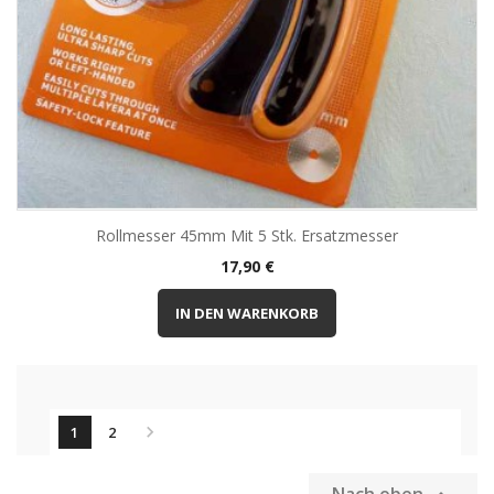
Rollmesser 45mm Mit 5 Stk. Ersatzmesser
Preis
17,90 €
IN DEN WARENKORB

1
2