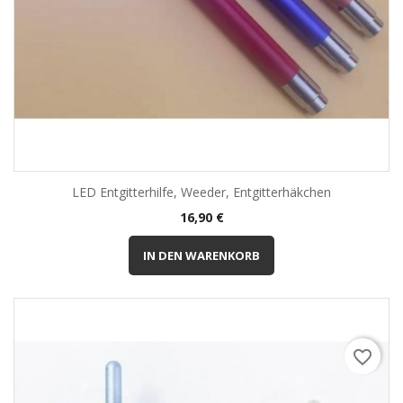
LED Entgitterhilfe, Weeder, Entgitterhäkchen
Preis
16,90 €
IN DEN WARENKORB
favorite_border