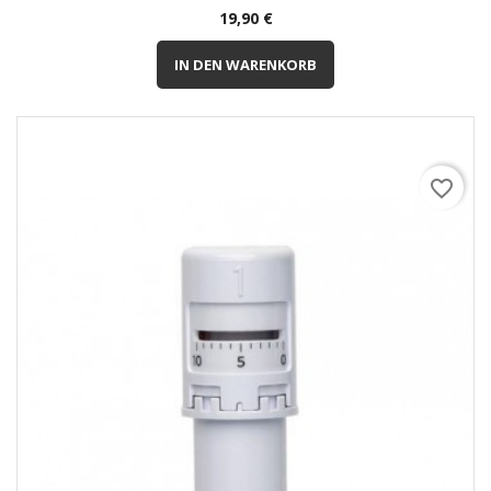
Preis
19,90 €
IN DEN WARENKORB
favorite_border