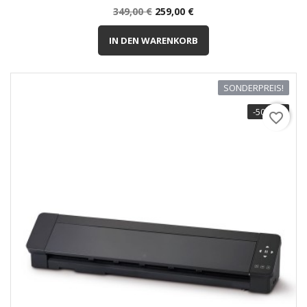
Normalpreis
Preis
349,00 €
259,00 €
IN DEN WARENKORB
SONDERPREIS!
-50,00 €
favorite_border