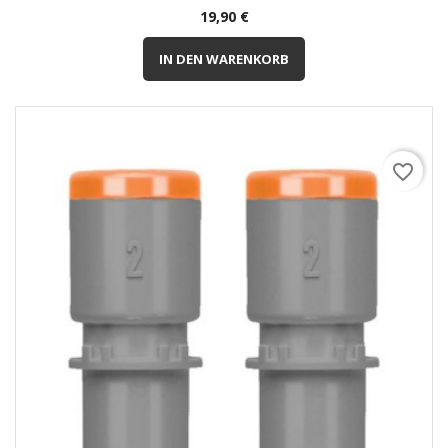
Preis
19,90 €
IN DEN WARENKORB
favorite_border