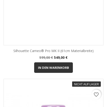
Silhouette Cameo® Pro MK II (61cm Materialbreite)
Normalpreis
Preis
599,00 €
549,00 €
IN DEN WARENKORB
NICHT AUF LAGER
favorite_border