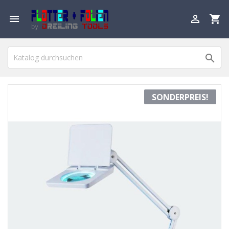

shopping_cart


SONDERPREIS!