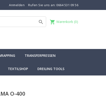
Anmelden
Rufen Sie uns an:
0664 531 09 56
shopping_cart

Warenkorb
(0)
WRAPPING
TRANSFERPRESSEN
TEXTILSHOP
DREILING TOOLS
AMA O-400