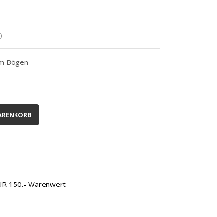
)
cm Bögen
ARENKORB
UR 150.- Warenwert