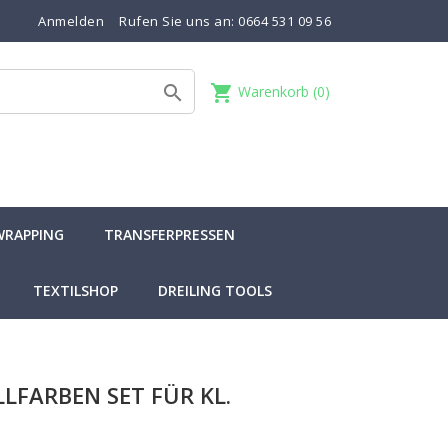
Anmelden
Rufen Sie uns an:
0664 531 09 56
shopping_cart

Warenkorb
(0)
WRAPPING
TRANSFERPRESSEN
TEXTILSHOP
DREILING TOOLS
LLFARBEN SET FÜR KL.