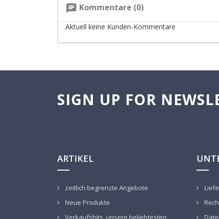
Kommentare (0)
chat
Aktuell keine Kunden-Kommentare
SIGN UP FOR NEWSL
ARTIKEL
UNT
zeitlich begrenzte Angebote
Liefe
Neue Produkte
Recht
Verkaufshits, unsere beliebtesten
Date