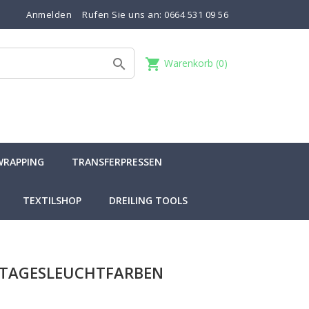
Anmelden
Rufen Sie uns an:
0664 531 09 56
shopping_cart

Warenkorb
(0)
WRAPPING
TRANSFERPRESSEN
TEXTILSHOP
DREILING TOOLS
 TAGESLEUCHTFARBEN