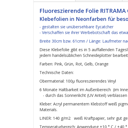
Fluoreszierende Folie RITRAMA 
Klebefolien in Neonfarben für beson
- gestalten sie unübersehbare Eycatcher
- Verschaffen sie ihrer Werbebotschaft das et
Breite 30cm bzw. 61cmn / Länge: Laufmeter na
Diese Klebefolie gibt es in 5 auffallenden Tages
jedem handelsüblichen Schneideplotter bearbeite
Farben: Pink, Grün, Rot, Gelb, Orange
Technische Daten:
Obermaterial: 100
μ
fluoreszierendes Vinyl
6 Monate Haltbarkeit im Außenbereich (im Innen
- durch das Sonnenlicht (UV Anteil) verblassen
Kleber: Acryl permanentem Klebstoff weiß pigm
Materials.
LINER: 140 g/m2 weiß Kraftpapier, sehr gut ge
Temperaturbereich: Anwendung +10 ° C / +40 °