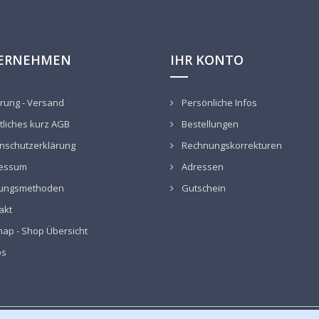
ERNEHMEN
IHR KONTO
rung - Versand
Persönliche Infos
liches kurz AGB
Bestellungen
nschutzerklärung
Rechnungskorrekturen
essum
Adressen
ungsmethoden
Gutschein
akt
ap - Shop Übersicht
ps